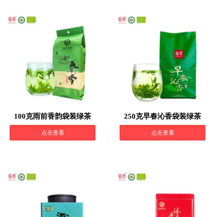
100克雨前香韵袋装绿茶
250克早春沁香袋装绿茶
点击查看
点击查看