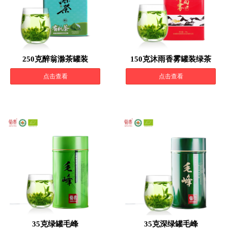
250克醉翁滁茶罐装
150克沐雨香雾罐装绿茶
点击查看
点击查看
35克绿罐毛峰
35克深绿罐毛峰