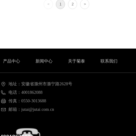
<
1
2
>
产品中心
新闻中心
关于菊泰
联系我们
地址：
安徽省滁州市滁宁路2628号
电话：
4001862088
传真：
0550-3013688
邮箱：
jutai@jutai.com.cn