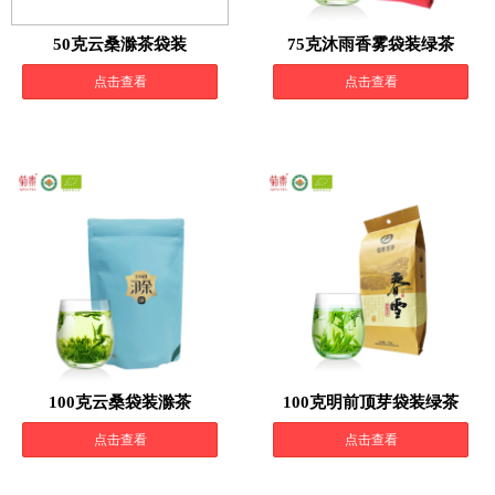
50克云桑滁茶袋装
75克沐雨香雾袋装绿茶
点击查看
点击查看
100克云桑袋装滁茶
100克明前顶芽袋装绿茶
点击查看
点击查看