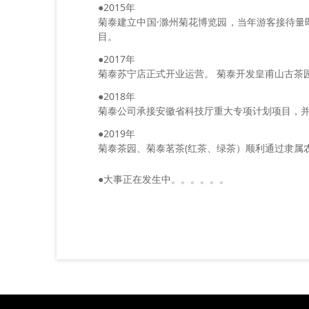
●2015年
菊泰建立中国·滁州菊花博览园，当年游客接待量
目。
●2017年
菊泰苏宁店正式开业运营。 菊泰开发皇甫山古茶园
●2018年
菊泰公司承接安徽省科技厅重大专项计划项目，
●2019年
菊泰茶园、菊泰茗茶(红茶、绿茶）顺利通过隶属
●大事正在发生中。。。。。。