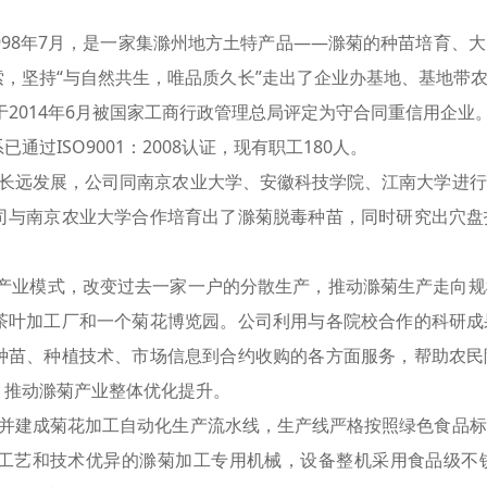
98年7月，是一家集滁州地方土特产品——滁菊的种苗培育、
，坚持“与自然共生，唯品质久长”走出了企业办基地、基地带
于2014年6月被国家工商行政管理总局评定为守合同重信用企业
过ISO9001：2008认证，现有职工180人。
远发展，公司同南京农业大学、安徽科技学院、江南大学进行
司与南京农业大学合作培育出了滁菊脱毒种苗，同时研究出穴盘
产业模式，改变过去一家一户的分散生产，推动滁菊生产走向规
茶叶加工厂和一个菊花博览园。公司利用与各院校合作的科研成
种苗、种植技术、市场信息到合约收购的各方面服务，帮助农民
，推动滁菊产业整体优化提升。
建成菊花加工自动化生产流水线，生产线严格按照绿色食品标
工艺和技术优异的滁菊加工专用机械，设备整机采用食品级不