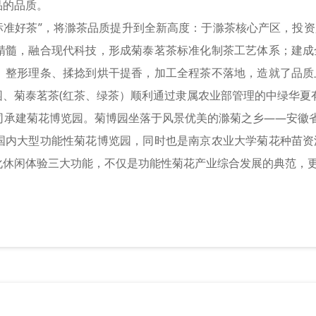
品的品质。
准好茶”，将滁茶品质提升到全新高度：于滁茶核心产区，投资
精髓，融合现代科技，形成菊泰茗茶标准化制茶工艺体系；建成
、整形理条、揉捻到烘干提香，加工全程茶不落地，造就了品质
园、菊泰茗茶(红茶、绿茶）顺利通过隶属农业部管理的中绿华夏
司承建菊花博览园。菊博园坐落于风景优美的滁菊之乡——安徽省
国内大型功能性菊花博览园，同时也是南京农业大学菊花种苗资
化休闲体验三大功能，不仅是功能性菊花产业综合发展的典范，