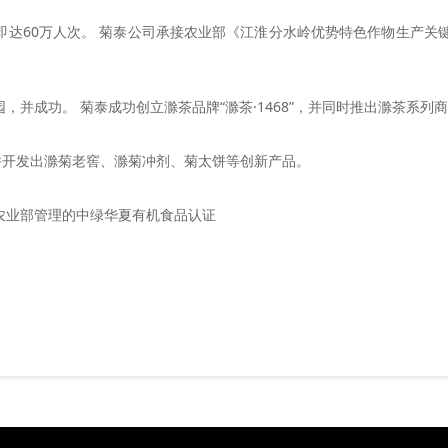
即达60万人次。 菊泰公司承接农业部《江淮分水岭优势特色作物生产关
，并成功。 菊泰成功创立滁茶品牌“滁茶·1468”，并同时推出滁茶系列
并开发出滁菊老窖、滁菊冲剂、菊太饼等创新产品。
农业部管理的中绿华夏有机食品认证