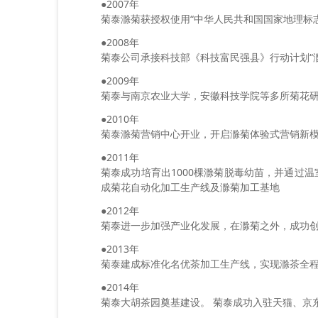
●2007年
菊泰滁菊获授权使用“中华人民共和国国家地理标
●2008年
菊泰公司承接科技部《科技富民强县》行动计划“
●2009年
菊泰与南京农业大学，安徽科技学院等多所菊花
●2010年
菊泰滁菊营销中心开业，开启滁菊体验式营销新
●2011年
菊泰成功培育出1000棵滁菊脱毒幼苗，并通过
成菊花自动化加工生产线及滁菊加工基地
●2012年
菊泰进一步加强产业化发展，在滁菊之外，成功创
●2013年
菊泰建成标准化名优茶加工生产线，实现滁茶全程
●2014年
菊泰大胡茶园奠基建设。 菊泰成功入驻天猫、京