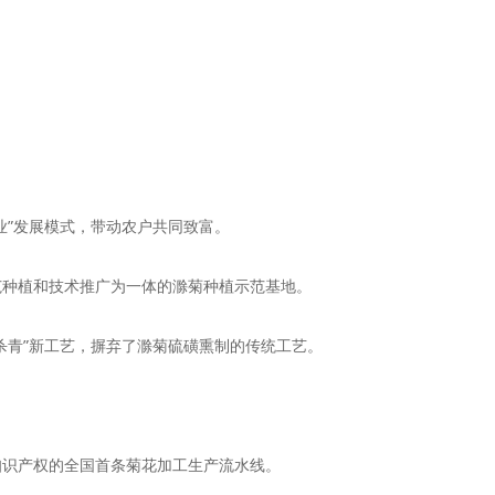
业”发展模式，带动农户共同致富。
范种植和技术推广为一体的滁菊种植示范基地。
杀青”新工艺，摒弃了滁菊硫磺熏制的传统工艺。
知识产权的全国首条菊花加工生产流水线。