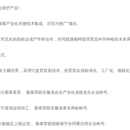
志保护产品”。
滁菊产业化关键技术集成、示范与推广”项目。
研究见长的高校达成产学研合作，共同就滁菊种苗培育及科学种植技术体
模式。
温室大棚培育，采用穴盘育苗新技术，使育苗实现标准化、工厂化、规模化
立菊泰茗茶。 菊泰荣获安徽省农业产业化省级龙头企业称号。
不落地连续加工。 菊泰荣获安徽省著名商标称号。
东旗舰店上线运营。 菊泰荣获国家级守合同重信用企业称号。