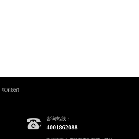
联系我们
咨询热线：
4001862088